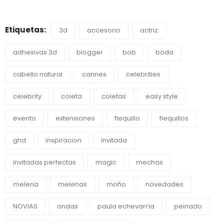
Etiquetas:
3d
accesorio
actriz
adhesivas 3d
blogger
bob
boda
cabello natural
cannes
celebrities
celebrity
coleta
coletas
easy style
evento
extensiones
flequillo
flequillos
ghd
inspiracion
invitada
invitadas perfectas
magic
mechas
melena
melenas
moño
novedades
NOVIAS
ondas
paula echevarría
peinado