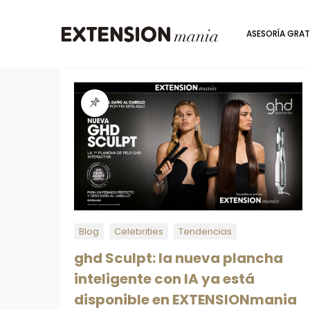
ASESORÍA GRAT
Blog
Celebrities
Tendencias
ghd Sculpt: la nueva plancha
inteligente con IA ya está
disponible en EXTENSIONmania