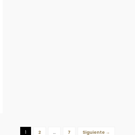
1
2
…
7
Siguiente →