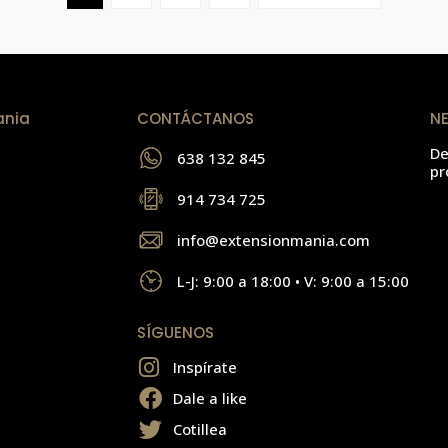
ania
CONTÁCTANOS
N
De
638 132 845
pr
914 734 725
info@extensionmania.com
L-J: 9:00 a 18:00 • V: 9:00 a 15:00
SÍGUENOS
Inspírate
Dale a like
Cotillea