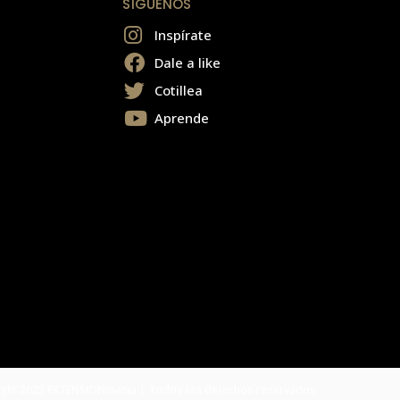
SÍGUENOS
Inspírate
Dale a like
Cotillea
Aprende
ght 2025 EXTENSIONmania | Todos los derechos reservados