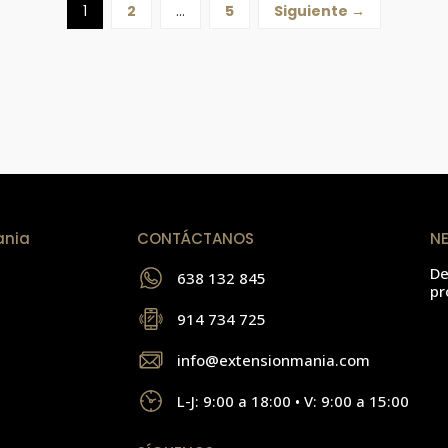
1
2
…
5
Siguiente →
ania
CONTÁCTANOS
N
De
638 132 845
pr
914 734 725
info@extensionmania.com
L-J: 9:00 a 18:00 • V: 9:00 a 15:00