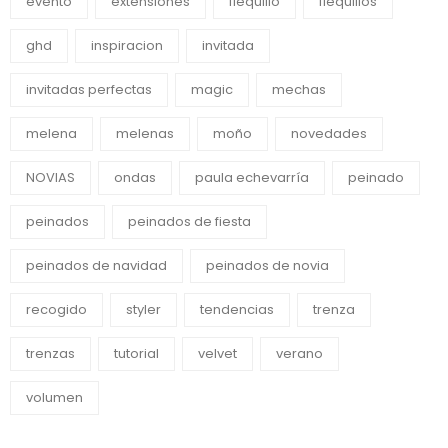
evento
extensiones
flequillo
flequillos
ghd
inspiracion
invitada
invitadas perfectas
magic
mechas
melena
melenas
moño
novedades
NOVIAS
ondas
paula echevarría
peinado
peinados
peinados de fiesta
peinados de navidad
peinados de novia
recogido
styler
tendencias
trenza
trenzas
tutorial
velvet
verano
volumen