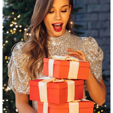
los peinados estrella para Navidad y Año Nuevo. Aporta un 
efecto lifting inmediato y ese toque elegante que encaja a la 
perfección con 
vestidos de lentejuelas
, 
monos elegantes
 o 
looks más minimalistas. Es un peinado que funciona tanto 
para un estilo juvenil como para uno más sofisticado.
La mejor forma de conseguir una coleta pulida, larga y con un 
volumen espectacular es con nuestras 
coletas
, diseñadas 
para transformar tu look en segundos y con un acabado 
totalmente natural. Son fáciles de colocar, cómodas y 
perfectas para aguantar toda la noche sin perder forma.
3. Semirecogido con
ondas y volumen
Si buscas un toque romántico sin renunciar a la comodidad, el 