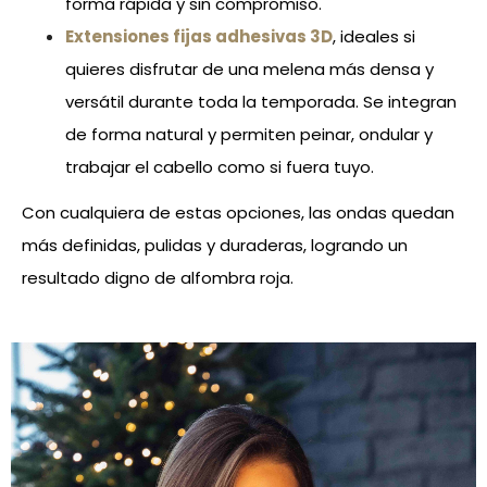
forma rápida y sin compromiso.
Extensiones fijas adhesivas 3D
, ideales si
quieres disfrutar de una melena más densa y
versátil durante toda la temporada. Se integran
de forma natural y permiten peinar, ondular y
trabajar el cabello como si fuera tuyo.
Con cualquiera de estas opciones, las ondas quedan
más definidas, pulidas y duraderas, logrando un
resultado digno de alfombra roja.
2. Coleta alta XL para un
look moderno y elegante
La 
coleta alta
 con extensiones
 es tendencia total y uno de 