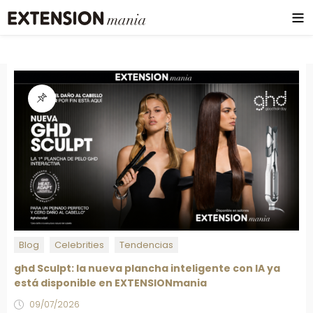
Blog
Celebrities
Tendencias
ghd Sculpt: la nueva plancha inteligente con IA ya
está disponible en EXTENSIONmania
09/07/2026