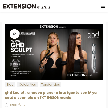
Blog
Celebrities
Tendencias
ghd Sculpt: la nueva plancha inteligente con IA ya
está disponible en EXTENSIONmania
09/07/2026