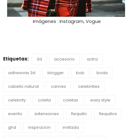
Imágenes : Instagram, Vogue
Etiquetas:
3d
accesorio
actriz
adhesivas 3d
blogger
bob
boda
cabello natural
cannes
celebrities
celebrity
coleta
coletas
easy style
evento
extensiones
flequillo
flequillos
ghd
inspiracion
invitada