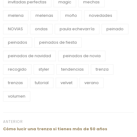
invitadas perfectas
magic
mechas
melena
melenas
moño
novedades
NOVIAS
ondas
paula echevarría
peinado
peinados
peinados de fiesta
peinados de navidad
peinados de novia
recogido
styler
tendencias
trenza
trenzas
tutorial
velvet
verano
volumen
ANTERIOR
Cómo lucir una trenza si tienes más de 50 años