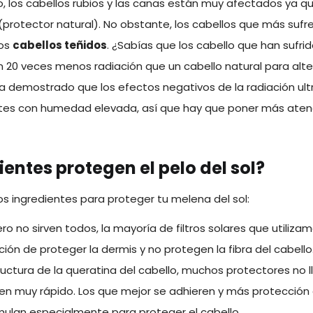
, los cabellos rubios y las canas están muy afectados ya 
(protector natural). No obstante, los cabellos que más sufr
los
cabellos teñidos
. ¿Sabías que los cabello que han sufr
n 20 veces menos radiación que un cabello natural para alt
 demostrado que los efectos negativos de la radiación ult
es con humedad elevada, así que hay que poner más atenci
entes protegen el pelo del sol?
s ingredientes para proteger tu melena del sol:
ero no sirven todos, la mayoría de filtros solares que utilizam
ión de proteger la dermis y no protegen la fibra del cabello.
ructura de la queratina del cabello, muchos protectores no l
cen muy rápido. Los que mejor se adhieren y más protección
mulan especialmente para proteger el cabello.