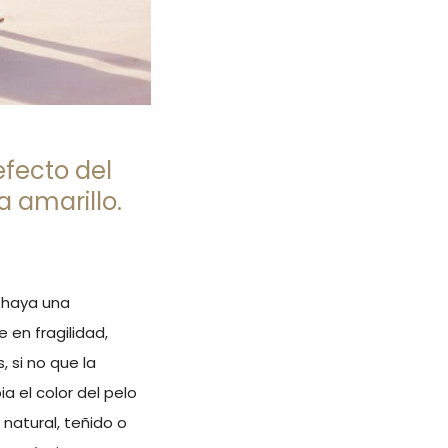
efecto del
a amarillo.
 haya una
 en fragilidad,
, si no que la
a el color del pelo
s natural, teñido o