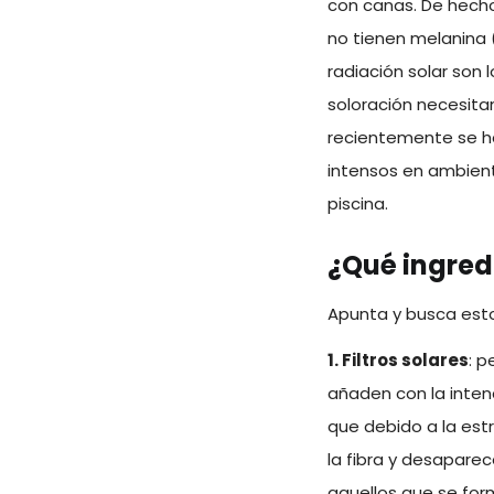
con canas. De hecho
no tienen melanina 
radiación solar son 
soloración necesita
recientemente se ha
intensos en ambient
piscina.
¿Qué ingredi
Apunta y busca esto
1. Filtros solares
: p
añaden con la intenc
que debido a la est
la fibra y desapare
aquellos que se for