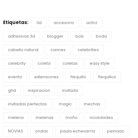
Etiquetas:
3d
accesorio
actriz
adhesivas 3d
blogger
bob
boda
cabello natural
cannes
celebrities
celebrity
coleta
coletas
easy style
evento
extensiones
flequillo
flequillos
ghd
inspiracion
invitada
invitadas perfectas
magic
mechas
melena
melenas
moño
novedades
NOVIAS
ondas
paula echevarría
peinado