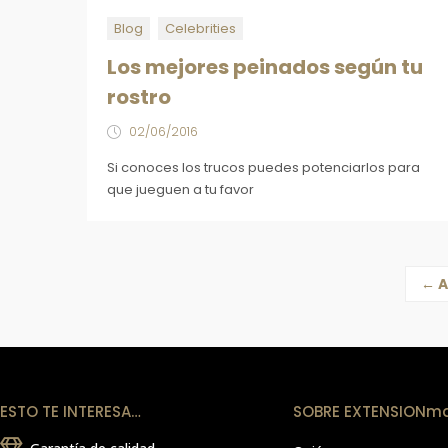
Blog
Celebrities
Los mejores peinados según tu
rostro
02/06/2016
Si conoces los trucos puedes potenciarlos para
que jueguen a tu favor
← A
ESTO TE INTERESA…
SOBRE EXTENSIONm