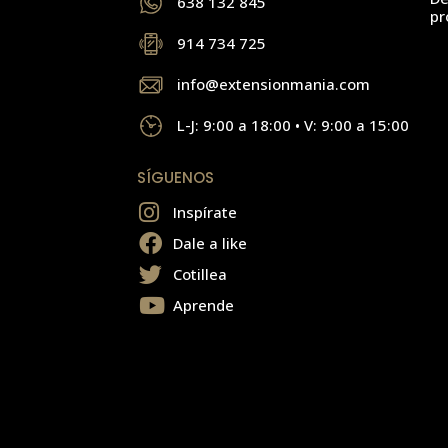
638 132 845
pr
914 734 725
info@extensionmania.com
L-J: 9:00 a 18:00 • V: 9:00 a 15:00
SÍGUENOS
Inspírate
Dale a like
Cotillea
Aprende