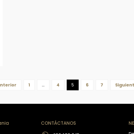
nterior
1
…
4
5
6
7
Siguien
ania
CONTÁCTANOS
N
De