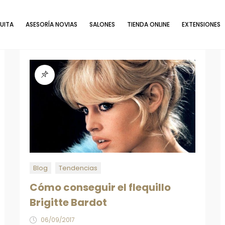
UITA
ASESORÍA NOVIAS
SALONES
TIENDA ONLINE
EXTENSIONES
Blog
Tendencias
Cómo conseguir el flequillo
Brigitte Bardot
06/09/2017