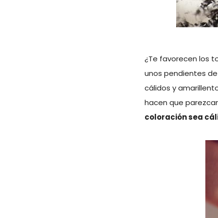
¿Te favorecen los t
unos pendientes de 
cálidos y amarillent
hacen que parezcan
coloración sea cál