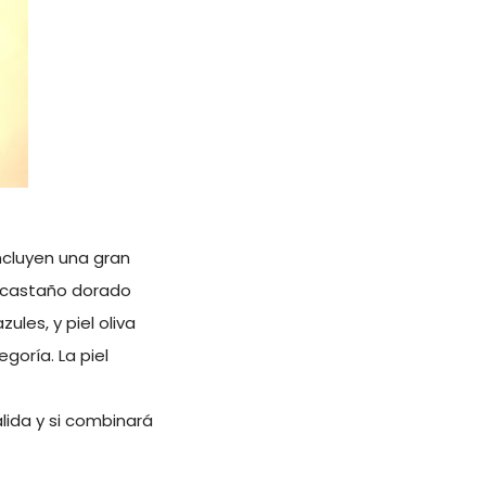
Incluyen una gran
o castaño dorado
ules, y piel oliva
goría. La piel
lida y si combinará