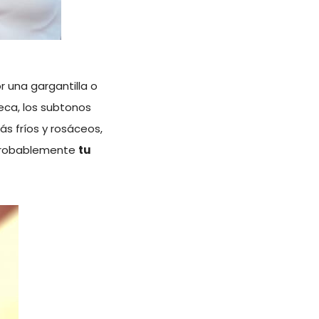
 una gargantilla o
eca, los subtonos
ás fríos y rosáceos,
 probablemente
tu