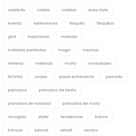
celebrity
coleta
coletas
easy style
evento
extensiones
flequillo
flequillos
ghd
inspiracion
invitada
invitadas perfectas
magic
mechas
melena
melenas
moño
novedades
NOVIAS
ondas
paula echevarría
peinado
peinados
peinados de fiesta
peinados de navidad
peinados de novia
recogido
styler
tendencias
trenza
trenzas
tutorial
velvet
verano