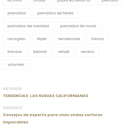
NOVIAS
ondas
paula echevarría
peinado
peinados
peinados de fiesta
peinados de navidad
peinados de novia
recogido
styler
tendencias
trenza
trenzas
tutorial
velvet
verano
volumen
ANTERIOR
TENDENCIAS: LAS NUEVAS CALIFORNIANAS
SIGUIENTE
Consejos de experto para unas ondas surferas
impecables