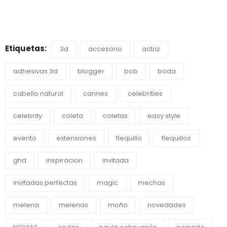
Etiquetas:
3d
accesorio
actriz
adhesivas 3d
blogger
bob
boda
cabello natural
cannes
celebrities
celebrity
coleta
coletas
easy style
evento
extensiones
flequillo
flequillos
ghd
inspiracion
invitada
invitadas perfectas
magic
mechas
melena
melenas
moño
novedades