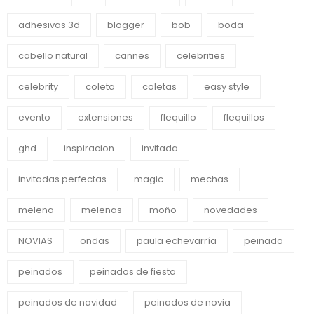
adhesivas 3d
blogger
bob
boda
cabello natural
cannes
celebrities
celebrity
coleta
coletas
easy style
evento
extensiones
flequillo
flequillos
ghd
inspiracion
invitada
invitadas perfectas
magic
mechas
melena
melenas
moño
novedades
NOVIAS
ondas
paula echevarría
peinado
peinados
peinados de fiesta
peinados de navidad
peinados de novia