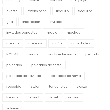
celebrity
coleta
coletas
easy style
evento
extensiones
flequillo
flequillos
ghd
inspiracion
invitada
invitadas perfectas
magic
mechas
melena
melenas
moño
novedades
NOVIAS
ondas
paula echevarría
peinado
peinados
peinados de fiesta
peinados de navidad
peinados de novia
recogido
styler
tendencias
trenza
trenzas
tutorial
velvet
verano
volumen