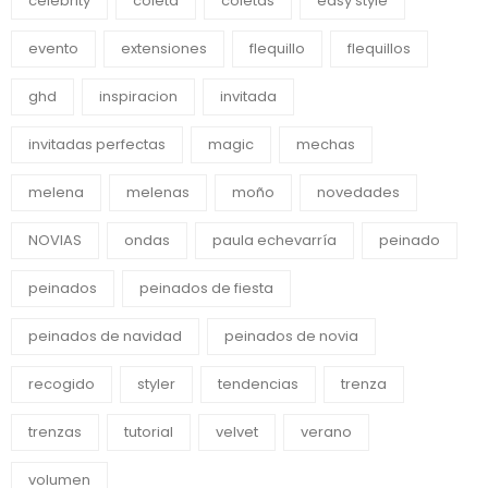
celebrity
coleta
coletas
easy style
evento
extensiones
flequillo
flequillos
ghd
inspiracion
invitada
invitadas perfectas
magic
mechas
melena
melenas
moño
novedades
NOVIAS
ondas
paula echevarría
peinado
peinados
peinados de fiesta
peinados de navidad
peinados de novia
recogido
styler
tendencias
trenza
trenzas
tutorial
velvet
verano
volumen