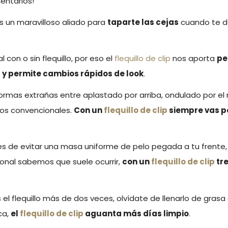
ntarios!
s un maravilloso aliado para
taparte las cejas
cuando te d
 con o sin flequillo, por eso el
flequillo de clip
nos aporta
pe
 y permite cambios rápidos de look
.
formas extrañas entre aplastado por arriba, ondulado por el
llos convencionales.
Con un
flequillo de clip
siempre vas 
tes de evitar una masa uniforme de pelo pegada a tu frente, 
ional sabemos que suele ocurrir,
con un
flequillo de clip
tre
el flequillo más de dos veces, olvídate de llenarlo de grasa 
ca,
el
flequillo de clip
aguanta más días limpio
.