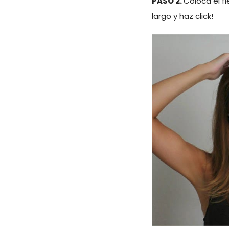
PASO 2.
Coloca el fl
largo y haz click!