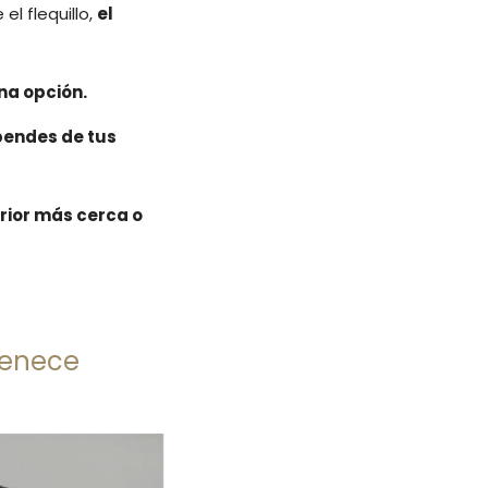
el flequillo,
el
na opción.
endes de tus
erior más cerca o
uvenece