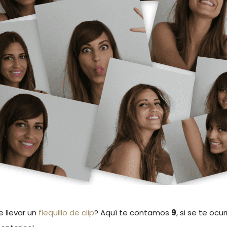
e llevar un
flequillo de clip
? Aquí te contamos
9
, si se te oc