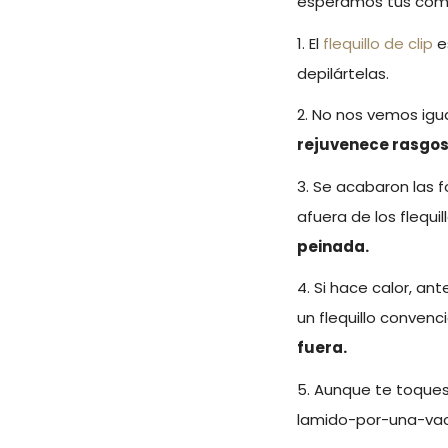
esperamos tus come
1. El
flequillo de clip
e
depilártelas.
2. No nos vemos igual
rejuvenece rasgos
3. Se acabaron las 
afuera de los flequi
peinada.
4. Si hace calor, an
un flequillo convenc
fuera.
5. Aunque te toques 
lamido-por-una-va