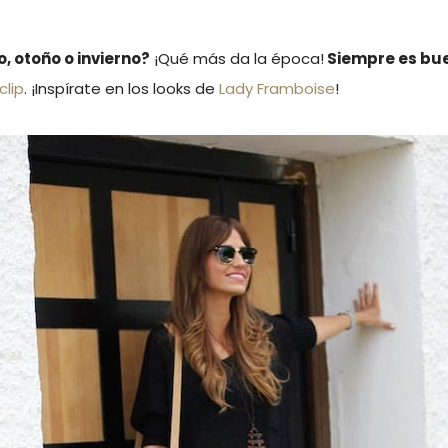
, otoño o invierno?
¡Qué más da la época!
Siempre es b
clip
. ¡Inspírate en los looks de
Lady Framboise
!