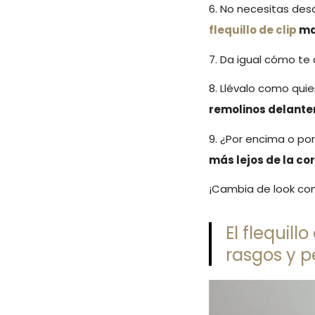
6. No necesitas desar
flequillo de clip
ma
7. Da igual cómo te 
8. Llévalo como quie
remolinos delante
9. ¿Por encima o por
más lejos de la cor
¡Cambia de look con
El flequil
rasgos y p