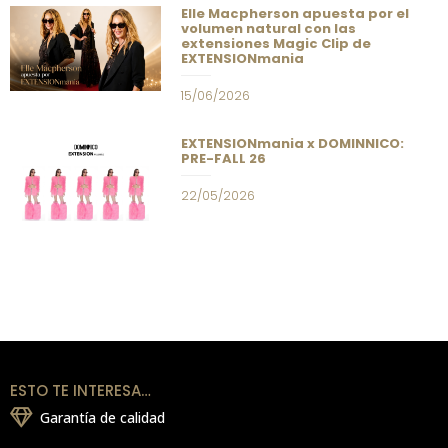
Elle Macpherson apuesta por el
volumen natural con las
extensiones Magic Clip de
EXTENSIONmania
15/06/2026
EXTENSIONmania x DOMINNICO:
PRE-FALL 26
22/05/2026
ESTO TE INTERESA…
Garantía de calidad