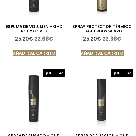
ESPUMA DE VOLUMEN – GHD
SPRAY PROTECTOR TÉRMICO
BODY GOALS
– GHD BODYGUARD
25,20
€
22,68
€
25,20
€
22,68
€
AÑADIR AL CARRITO
AÑADIR AL CARRITO
¡OFERTA!
¡OFERTA!
SPRAY DE ALISADO – GHD
SPRAY DE FIJACIÓN – GHD