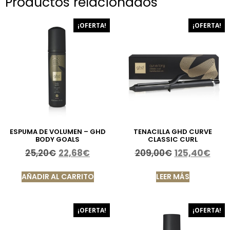
Productos relacionados
¡OFERTA!
¡OFERTA!
ESPUMA DE VOLUMEN – GHD
TENACILLA GHD CURVE
BODY GOALS
CLASSIC CURL
25,20
€
22,68
€
209,00
€
125,40
€
AÑADIR AL CARRITO
LEER MÁS
¡OFERTA!
¡OFERTA!