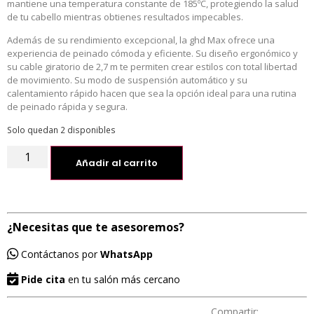
mantiene una temperatura constante de 185ºC, protegiendo la salud
de tu cabello mientras obtienes resultados impecables.
Además de su rendimiento excepcional, la ghd Max ofrece una
experiencia de peinado cómoda y eficiente. Su diseño ergonómico y
su cable giratorio de 2,7 m te permiten crear estilos con total libertad
de movimiento. Su modo de suspensión automático y su
calentamiento rápido hacen que sea la opción ideal para una rutina
de peinado rápida y segura.
Solo quedan 2 disponibles
Añadir al carrito
¿Necesitas que te asesoremos?
Contáctanos por
WhatsApp
Pide cita
en tu salón más cercano
Compartir: