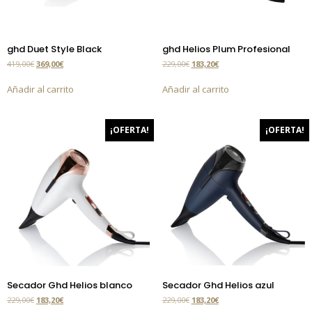
ghd Duet Style Black
ghd Helios Plum Profesional
419,00
€
369,00
€
229,00
€
183,20
€
Añadir al carrito
Añadir al carrito
¡OFERTA!
¡OFERTA!
Secador Ghd Helios blanco
Secador Ghd Helios azul
229,00
€
183,20
€
229,00
€
183,20
€