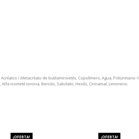
Acrilatos / Metacrilato de butilaminoetilo, Copolímero, Agua, Poliuretano-1
Alfa-isometil ionona, Bencilo, Salicilato, Hexilo, Cinnamal, Limoneno.
¡OFERTA!
¡OFERTA!