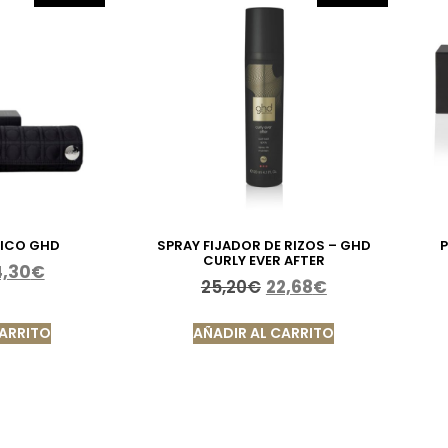
MICO GHD
SPRAY FIJADOR DE RIZOS – GHD
P
CURLY EVER AFTER
4,30
€
25,20
€
22,68
€
CARRITO
AÑADIR AL CARRITO