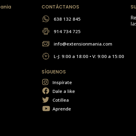
ania
CONTÁCTANOS
S
Re
638 132 845
la
914 734 725
info@extensionmania.com
L-J: 9:00 a 18:00 • V: 9:00 a 15:00
SÍGUENOS
Inspírate
Dale a like
Cotillea
Aprende