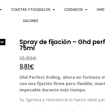
COLETAS Y FLEQUILLOS
CUIDADOS
GHD
SALONES
Spray de fijación – Ghd per
TA!
75ml
10,90
€
9,81
€
Ghd Perfect Ending, ahora en formato m
con una fijación firme pero flexible, man
impecable durante más tiempo.
Su ligereza y resistencia lo hacen ideal pa