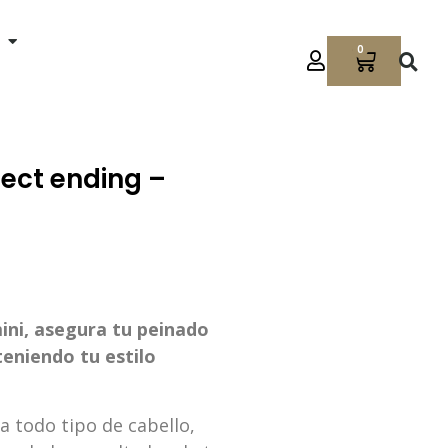
0
fect ending –
ini, asegura tu peinado
teniendo tu estilo
ra todo tipo de cabello,