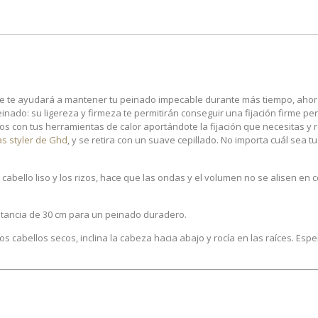
que te ayudará a mantener tu peinado impecable durante más tiempo, aho
peinado: su ligereza y firmeza te permitirán conseguir una fijación firme per
os con tus herramientas de calor aportándote la fijación que necesitas y 
as styler de Ghd
, y se retira con un suave cepillado. No importa cuál sea t
abello liso y los rizos, hace que las ondas y el volumen no se alisen en 
tancia de 30 cm para un peinado duradero.
s cabellos secos, inclina la cabeza hacia abajo y rocía en las raíces. Es