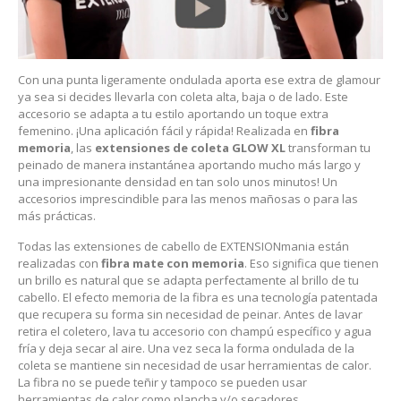
Con una punta ligeramente ondulada aporta ese extra de glamour
ya sea si decides llevarla con coleta alta, baja o de lado. Este
accesorio se adapta a tu estilo aportando un toque extra
femenino. ¡Una aplicación fácil y rápida! Realizada en
fibra
memoria
, las
extensiones de coleta GLOW XL
transforman tu
peinado de manera instantánea aportando mucho más largo y
una impresionante densidad en tan solo unos minutos! Un
accesorios imprescindible para las menos mañosas o para las
más prácticas.
Todas las extensiones de cabello de EXTENSIONmania están
realizadas con
fibra mate con memoria
. Eso significa que tienen
un brillo es natural que se adapta perfectamente al brillo de tu
cabello. El efecto memoria de la fibra es una tecnología patentada
que recupera su forma sin necesidad de peinar. Antes de lavar
retira el coletero, lava tu accesorio con champú específico y agua
fría y deja secar al aire. Una vez seca la forma ondulada de la
coleta se mantiene sin necesidad de usar herramientas de calor.
La fibra no se puede teñir y tampoco se pueden usar
herramientas de calor como plancha y/o secadores.