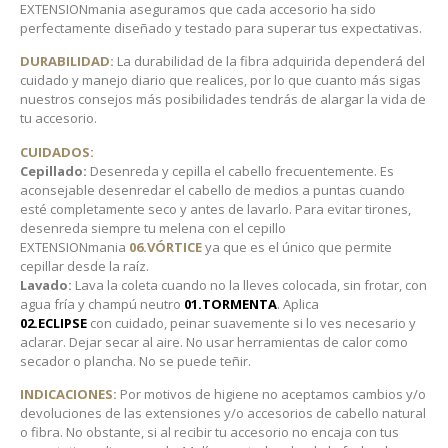
EXTENSIONmania aseguramos que cada accesorio ha sido
perfectamente diseñado y testado para superar tus expectativas.
DURABILIDAD:
La durabilidad de la fibra adquirida dependerá del
cuidado y manejo diario que realices, por lo que cuanto más sigas
nuestros consejos más posibilidades tendrás de alargar la vida de
tu accesorio.
CUIDADOS:
Cepillado:
Desenreda y cepilla el cabello frecuentemente. Es
aconsejable desenredar el cabello de medios a puntas cuando
esté completamente seco y antes de lavarlo. Para evitar tirones,
desenreda siempre tu melena con el cepillo
EXTENSIONmania
06.VÓRTICE
ya que es el único que permite
cepillar desde la raíz.
Lavado:
Lava la coleta cuando no la lleves colocada, sin frotar, con
agua fría y champú neutro
01.TORMENTA
. Aplica
02.ECLIPSE
con cuidado, peinar suavemente si lo ves necesario y
aclarar. Dejar secar al aire. No usar herramientas de calor como
secador o plancha. No se puede teñir.
INDICACIONES:
Por motivos de higiene no aceptamos cambios y/o
devoluciones de las extensiones y/o accesorios de cabello natural
o fibra. No obstante, si al recibir tu accesorio no encaja con tus