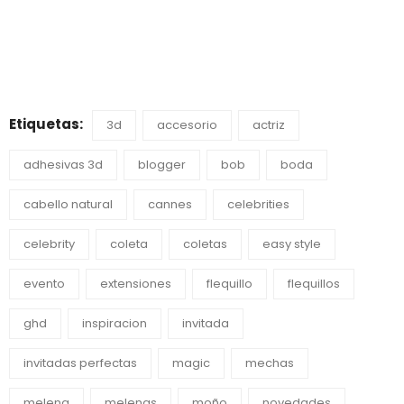
Etiquetas:
3d
accesorio
actriz
adhesivas 3d
blogger
bob
boda
cabello natural
cannes
celebrities
celebrity
coleta
coletas
easy style
evento
extensiones
flequillo
flequillos
ghd
inspiracion
invitada
invitadas perfectas
magic
mechas
melena
melenas
moño
novedades