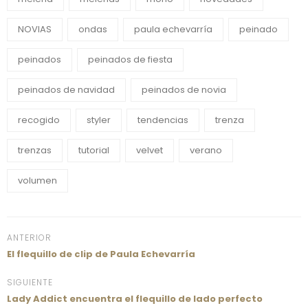
NOVIAS
ondas
paula echevarría
peinado
peinados
peinados de fiesta
peinados de navidad
peinados de novia
recogido
styler
tendencias
trenza
trenzas
tutorial
velvet
verano
volumen
ANTERIOR
El flequillo de clip de Paula Echevarría
SIGUIENTE
Lady Addict encuentra el flequillo de lado perfecto