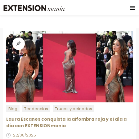
Blog
Tendencias
Trucos y peinados
Laura Escanes conquista la alfombra roja y el día a
día con EXTENSIONmania
22/08/2025