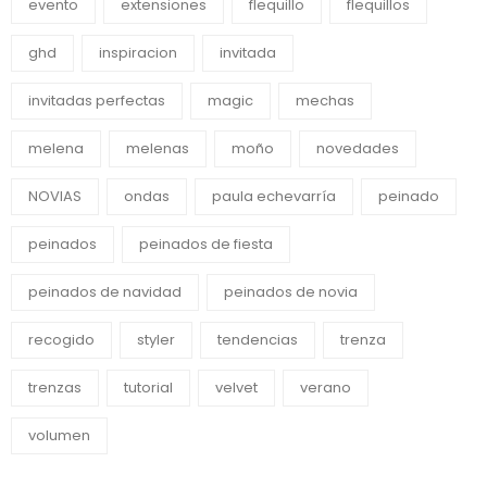
evento
extensiones
flequillo
flequillos
ghd
inspiracion
invitada
invitadas perfectas
magic
mechas
melena
melenas
moño
novedades
NOVIAS
ondas
paula echevarría
peinado
peinados
peinados de fiesta
peinados de navidad
peinados de novia
recogido
styler
tendencias
trenza
trenzas
tutorial
velvet
verano
volumen