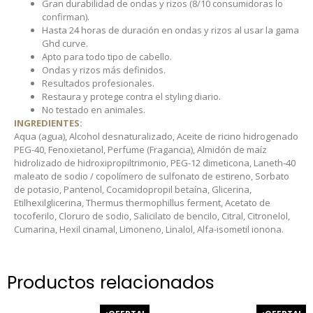
Gran durabilidad de ondas y rizos (8/10 consumidoras lo
confirman).
Hasta 24 horas de duración en ondas y rizos al usar la gama
Ghd curve.
Apto para todo tipo de cabello.
Ondas y rizos más definidos.
Resultados profesionales.
Restaura y protege contra el styling diario.
No testado en animales.
INGREDIENTES:
Aqua (agua), Alcohol desnaturalizado, Aceite de ricino hidrogenado
PEG-40, Fenoxietanol, Perfume (Fragancia), Almidón de maíz
hidrolizado de hidroxipropiltrimonio, PEG-12 dimeticona, Laneth-40
maleato de sodio / copolímero de sulfonato de estireno, Sorbato
de potasio, Pantenol, Cocamidopropil betaína, Glicerina,
Etilhexilglicerina, Thermus thermophillus ferment, Acetato de
tocoferilo, Cloruro de sodio, Salicilato de bencilo, Citral, Citronelol,
Cumarina, Hexil cinamal, Limoneno, Linalol, Alfa-isometil ionona.
Productos relacionados