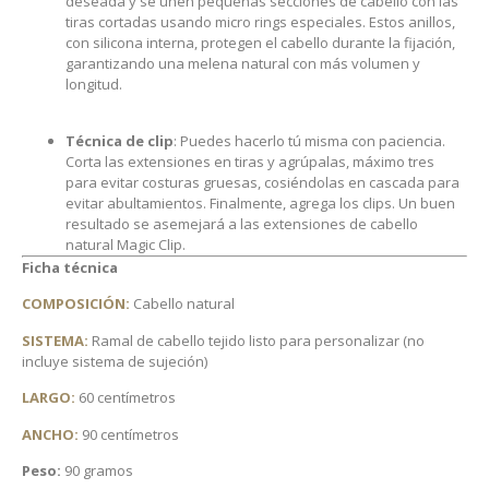
deseada y se unen pequeñas secciones de cabello con las
tiras cortadas usando micro rings especiales. Estos anillos,
con silicona interna, protegen el cabello durante la fijación,
garantizando una melena natural con más volumen y
longitud.
Técnica de clip
: Puedes hacerlo tú misma con paciencia.
Corta las extensiones en tiras y agrúpalas, máximo tres
para evitar costuras gruesas, cosiéndolas en cascada para
evitar abultamientos. Finalmente, agrega los clips. Un buen
resultado se asemejará a las extensiones de cabello
natural Magic Clip.
Ficha técnica
COMPOSICIÓN:
Cabello natural
SISTEMA:
Ramal de cabello tejido listo para personalizar (no
incluye sistema de sujeción)
LARGO:
60 centímetros
ANCHO:
90 centímetros
Peso:
90 gramos