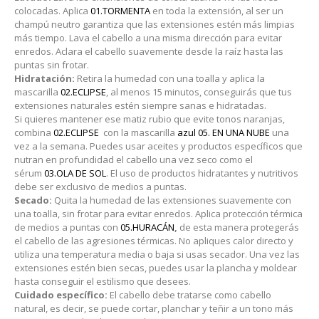
colocadas. Aplica
01.TORMENTA
en toda la extensión, al ser un
champú neutro garantiza que las extensiones estén más limpias
más tiempo. Lava el cabello a una misma dirección para evitar
enredos. Aclara el cabello suavemente desde la raíz hasta las
puntas sin frotar.
Hidratación:
Retira la humedad con una toalla y aplica la
mascarilla
02.ECLIPSE
, al menos 15 minutos, conseguirás que tus
extensiones naturales estén siempre sanas e hidratadas.
Si quieres mantener ese matiz rubio que evite tonos naranjas,
combina
02.ECLIPSE
con la mascarilla
azul 05. EN UNA NUBE
una
vez a la semana. Puedes usar aceites y productos específicos que
nutran en profundidad el cabello una vez seco como el
sérum
03.OLA DE SOL
. El uso de productos hidratantes y nutritivos
debe ser exclusivo de medios a puntas.
Secado:
Quita la humedad de las extensiones suavemente con
una toalla, sin frotar para evitar enredos. Aplica protección térmica
de medios a puntas con
05.HURACÁN
,
de esta manera protegerás
el cabello de las agresiones térmicas. No apliques calor directo y
utiliza una temperatura media o baja si usas secador. Una vez las
extensiones estén bien secas, puedes usar la plancha y moldear
hasta conseguir el estilismo que desees.
Cuidado específico:
El cabello debe tratarse como cabello
natural, es decir, se puede cortar, planchar y teñir a un tono más