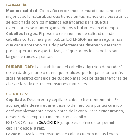
GARANTÍA:
Máxima calidad:
Cada año recorremos el mundo buscando el
mejor cabello natural, así que tienes en tus manos una pieza única
seleccionada con los máximos estándares para que tus
extensiones se mantengan sedosos y brillantes en el tiempo.
Cabellos largos:
El peso no es sinónimo de calidad (a más
cabellos cortos, más gramos). En EXTENSIONmania aseguramos
que cada accesorio ha sido perfectamente diseñado y testado
para superar tus expectativas, así que todos los cabellos son
largos de raíces a puntas.
DURABILIDAD:
La durabilidad del cabello adquirido dependerá
del cuidado y manejo diario que realices, por lo que cuanto más
sigas nuestros consejos de cuidado más posibilidades tendrás de
alargar la vida de tus extensiones naturales.
CUIDADOS:
Cepillado:
Desenreda y cepilla el cabello frecuentemente. Es
aconsejable desenredar el cabello de medios a puntas cuando
esté completamente seco y antes de lavarlo. Para evitar tirones,
desenreda siempre tu melena con el cepillo
EXTENSIONmania
06.VÓRTICE
ya que es el único que permite
cepillar desde la raíz.
Lavado:
Lava las extensiones de coleta cuando no las lleves