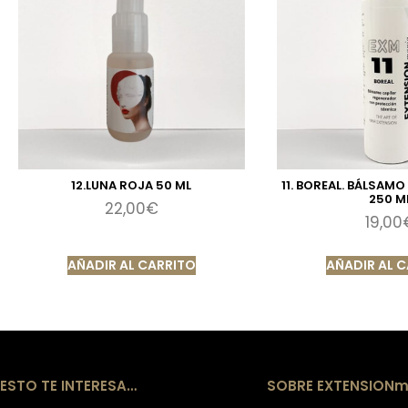
12.LUNA ROJA 50 ML
11. BOREAL. BÁLSAM
250 M
22,00
€
19,00
AÑADIR AL CARRITO
AÑADIR AL 
ESTO TE INTERESA…
SOBRE EXTENSIONm