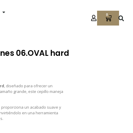
0
iones 06.OVAL hard
ard
, diseñado para ofrecer un
tamaño grande, este cepillo maneja
llo proporciona un acabado suave y
nvirtiéndolo en una herramienta
s.