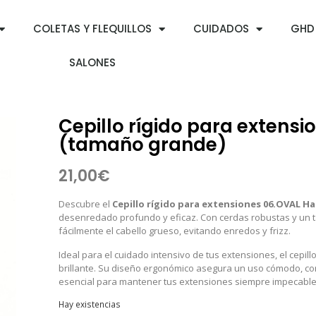
COLETAS Y FLEQUILLOS
CUIDADOS
GHD
SALONES
Cepillo rígido para extens
(tamaño grande)
21,00
€
Descubre el
Cepillo rígido para extensiones 06.OVAL H
desenredado profundo y eficaz. Con cerdas robustas y un 
fácilmente el cabello grueso, evitando enredos y frizz.
Ideal para el cuidado intensivo de tus extensiones, el cepi
brillante. Su diseño ergonómico asegura un uso cómodo, co
esencial para mantener tus extensiones siempre impecable
Hay existencias