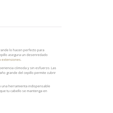
grande lo hacen perfecto para
cepillo asegura un desenredado
a extensiones
.
periencia cómoda y sin esfuerzo. Las
ño grande del cepillo permite cubrir
 en una herramienta indispensable
 que tu cabello se mantenga en