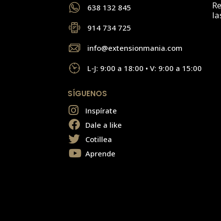
Re
638 132 845
la
914 734 725
info@extensionmania.com
L-J: 9:00 a 18:00 • V: 9:00 a 15:00
SÍGUENOS
Inspírate
Dale a like
Cotillea
Aprende