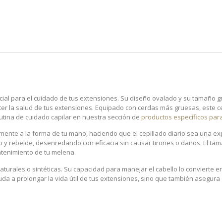
cial para el cuidado de tus extensiones. Su diseño ovalado y su tamaño 
er la salud de tus extensiones. Equipado con cerdas más gruesas, este 
utina de cuidado capilar en nuestra sección de
productos específicos par
ente a la forma de tu mano, haciendo que el cepillado diario sea una ex
y rebelde, desenredando con eficacia sin causar tirones o daños. El tama
ntenimiento de tu melena.
 naturales o sintéticas. Su capacidad para manejar el cabello lo convierte
da a prolongar la vida útil de tus extensiones, sino que también asegura