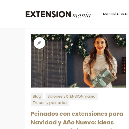
ASESORÍA GRAT
Blog
Salones EXTENSIONmania
Trucos y peinados
Peinados con extensiones para
Navidad y Año Nuevo: ideas