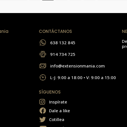
ania
CONTÁCTANOS
N
De
638 132 845
pr
914 734 725
info@extensionmania.com
L-J: 9:00 a 18:00 • V: 9:00 a 15:00
SÍGUENOS
Inspírate
Dale a like
Cotillea