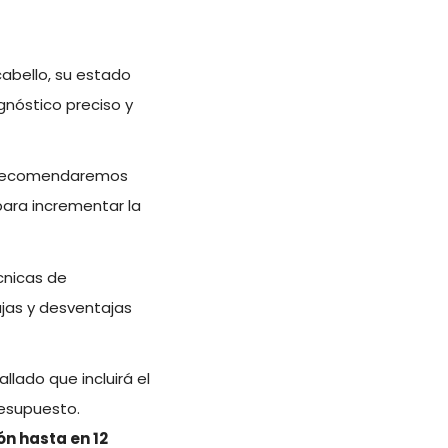
cabello, su estado
gnóstico preciso y
te recomendaremos
para incrementar la
écnicas de
ajas y desventajas
lado que incluirá el
resupuesto.
ón hasta en 12