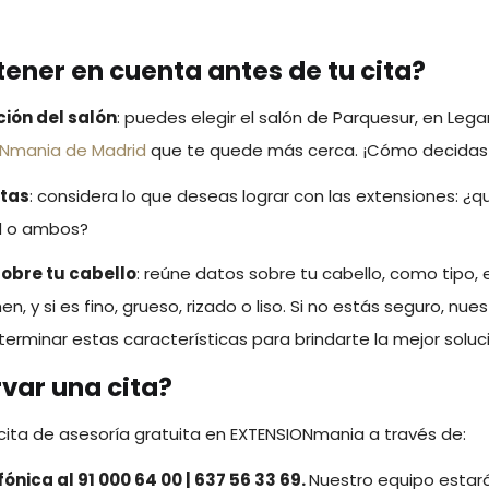
ener en cuenta antes de tu cita?
ción del salón
: puedes elegir el salón de Parquesur, en Lega
Nmania de Madrid
que te quede más cerca. ¡Cómo decidas
etas
: considera lo que deseas lograr con las extensiones: ¿
d o ambos?
obre tu cabello
: reúne datos sobre tu cabello, como tipo, 
en, y si es fino, grueso, rizado o liso. Si no estás seguro, nues
erminar estas características para brindarte la mejor soluc
var una cita?
ita de asesoría gratuita en EXTENSIONmania a través de:
nica al 91 000 64 00 | 637 56 33 69.
Nuestro equipo esta