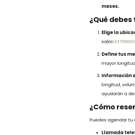
meses.
¿Qué debes t
Elige la ubica
salón
EXTENSIO
Define tus m
mayor longitu
Información s
longitud, volum
ayudarán a det
¿Cómo reser
Puedes agendar tu c
Llamada telefó