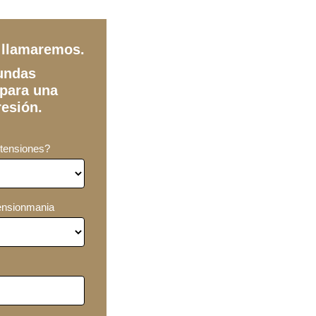
e llamaremos.
undas
para una
esión.
xtensiones?
ensionmania