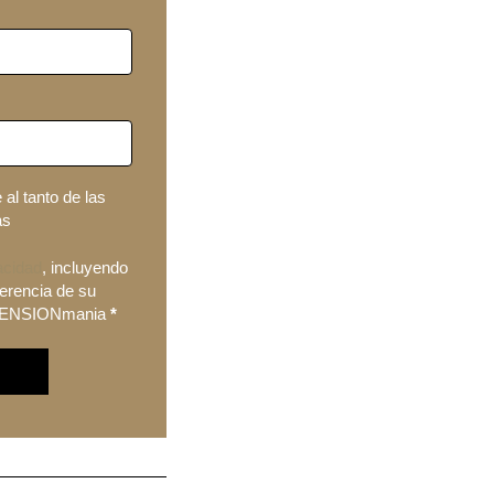
al tanto de las
as
acidad
, incluyendo
ferencia de su
XTENSIONmania
*