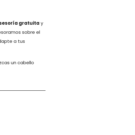
sesoría gratuita
y
sesoramos sobre el
adapte a tus
zcas un cabello