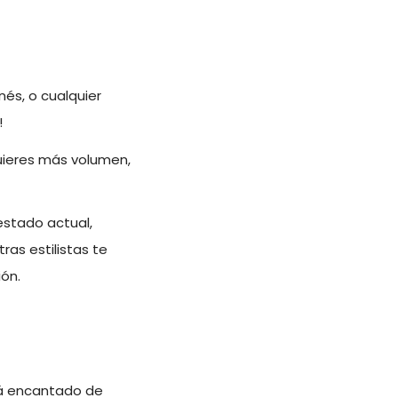
nés, o cualquier
!
quieres más volumen,
estado actual,
tras estilistas te
ión.
rá encantado de