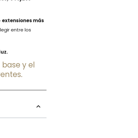
e
extensiones más
egir entre los
uz.
 base y el
rentes.