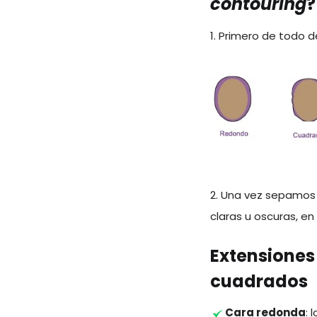
contouring
?
1. Primero de todo 
2. Una vez sepamos 
claras u oscuras, e
Extensiones
cuadrados
Cara redonda
: 