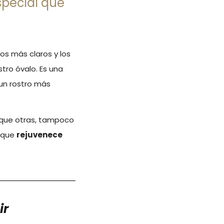
special que
os más claros y los
tro óvalo. Es una
un rostro más
 que otras, tampoco
que
rejuvenece
ir