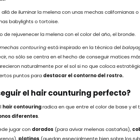
 allá de iluminar la melena con unas mechas californianas o
s babylights o tortoise.
 de rejuvenecer la melena con el color del año, el bronde.
mechas contouring
está inspirado en la técnica del
balaya
cir, no sólo se centra en el hecho de conseguir matices más
ecieron naturalmente por el sol si no que coloca estratég
iertos puntos para
destacar el contorno del rostro.
guir el hair counturing perfecto?
el
hair contouring
radica en que entre el color de base y el 
onos diferentes
.
ede jugar con
dorados
(para avivar melenas castañas),
co
orenos),
platinos
(quedan especialmente bien sobre los rub