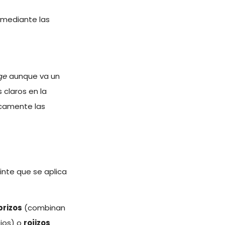
 mediante las
ge
aunque va un
 claros en la
icamente las
tinte que se aplica
brizos
(combinan
ios) o
rojizos