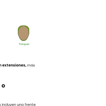
 extensiones,
más
 o
as incluyen una frente