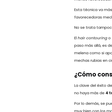
Esta técnica va más
favorecedoras mecha
No se trata tampoco
El
hair contouring
o
paso más allá, es de
melena como si apar
mechas rubias en c
¿Cómo conse
La clave del éxito d
no haya más de
4 t
Por lo demás, se pu
muy bien con los m