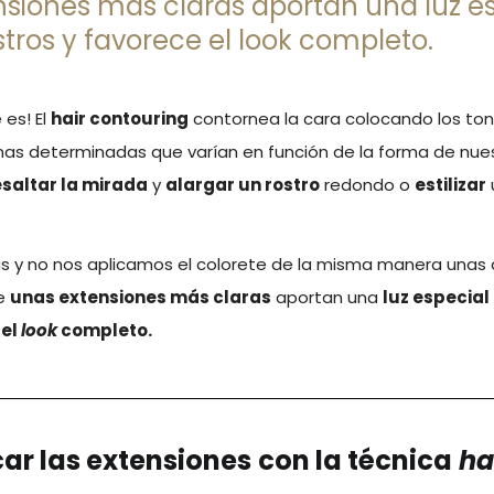
siones más claras aportan una luz e
stros y favorece el look completo.
 es! El
hair contouring
contornea la cara colocando los ton
nas determinadas que varían en función de la forma de nues
esaltar la mirada
y
alargar un rostro
redondo o
estilizar
s y no nos aplicamos el colorete de la misma manera unas
ue
unas extensiones más claras
aportan una
luz especial
 el
look
completo.
ar las extensiones
con la técnica
ha