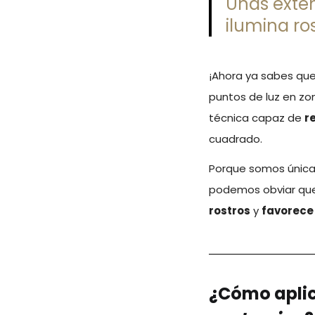
Unas exten
ilumina ro
¡Ahora ya sabes que
puntos de luz en zo
técnica capaz de
r
cuadrado.
Porque somos única
podemos obviar q
rostros
y
favorece
¿Cómo aplic