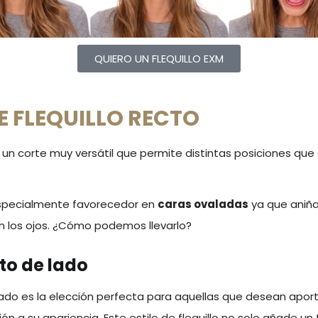
QUIERO UN FLEQUILLO EXM
E FLEQUILLO RECTO
 un corte muy versátil que permite distintas posiciones que
especialmente favorecedor en
caras ovaladas
ya que aniña
n los ojos. ¿Cómo podemos llevarlo?
cto de lado
e lado es la elección perfecta para aquellas que desean apor
ión a su apariencia. Este estilo de flequillo no solo añade un