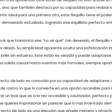
o, sino que también destaca por su capacidad para realzar 
nte. Ideal para una primera cita, este flequillo tiene el pode
r demasiado estudiado, logrando ese equilibrio perfecto ent
ok que transmita ese “no sé qué” tan deseado, el flequillo 
r aliado. Su simplicidad aparente oculta una sofisticación i
brille sin esfuerzo. Este estilo es versátil y puede adaptarse
a salida casual hasta eventos más formales, siempre apor
o recto de lado es conocido por su capacidad de adaptarse a
 de rostro, lo que lo convierte en una opción accesible par
grar un look que es a la vez accesible y cautivador, perfecto 
 quieres impresionar sin parecer que lo has intentado dem
illo recto de lado es una elección que añade misterio y atract