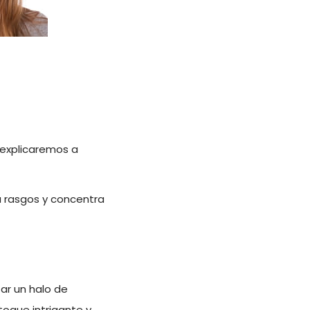
 explicaremos a
 rasgos y concentra
tar un halo de
 toque intrigante y