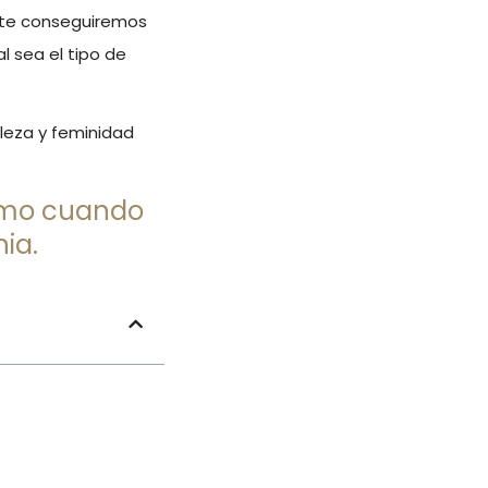
nte conseguiremos
l sea el tipo de
lleza y feminidad
como cuando
nia.