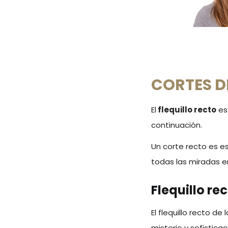
CORTES D
El
flequillo recto
es
continuación.
Un corte recto es 
todas las miradas e
Flequillo re
El flequillo recto d
misterio y sofisticac