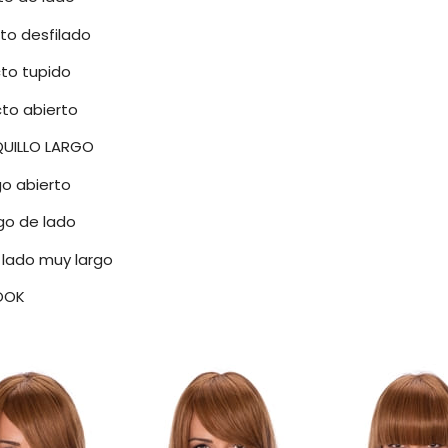
cto desfilado
ecto tupido
ecto abierto
QUILLO LARGO
rgo abierto
rgo de lado
e lado muy largo
OOK