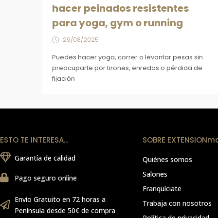
hacer peinados resistentes
para yoga, gym o running
29/08/2025
Puedes hacer yoga, correr o levantar pesas sin
preocuparte por tirones, enredos o pérdida de
fijación
ESTO TE INTERESA…
SOBRE EXTENSIONm
Garantía de calidad
Quiénes somos
Salones
Pago seguro online
Franquíciate
Envío Gratuito en 72 horas a
Trabaja con nosotros
Península desde 50€ de compra
Política de privacidad