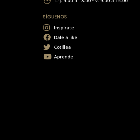
L-J: 9:00 a 18:00 • V: 9:00 a 15:00
SÍGUENOS
Inspírate
Dale a like
Cotillea
Aprende