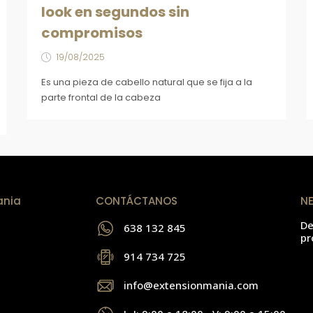
look en segundos sin
compromisos
19/08/2025
Es una pieza de cabello natural que se fija a la
parte frontal de la cabeza
ania
CONTÁCTANOS
N
De
638 132 845
pr
914 734 725
info@extensionmania.com