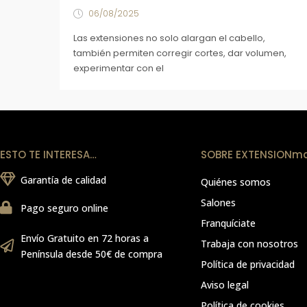
06/08/2025
Las extensiones no solo alargan el cabello,
también permiten corregir cortes, dar volumen,
experimentar con el
ESTO TE INTERESA…
SOBRE EXTENSIONm
Garantía de calidad
Quiénes somos
Salones
Pago seguro online
Franquíciate
Envío Gratuito en 72 horas a
Trabaja con nosotros
Península desde 50€ de compra
Política de privacidad
Aviso legal
Política de cookies