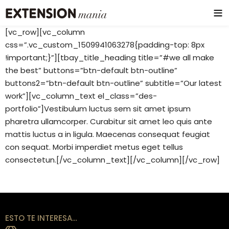
[vc_row][vc_column
css=”.vc_custom_1509941063278{padding-top: 8px
!important;}”][tbay_title_heading title=”#we all make
the best” buttons=”btn-default btn-outline”
buttons2=”btn-default btn-outline” subtitle=”Our latest
work”][vc_column_text el_class=”des-
portfolio”]Vestibulum luctus sem sit amet ipsum
pharetra ullamcorper. Curabitur sit amet leo quis ante
mattis luctus a in ligula. Maecenas consequat feugiat
con sequat. Morbi imperdiet metus eget tellus
consectetun.[/vc_column_text][/vc_column][/vc_row]
ESTO TE INTERESA…