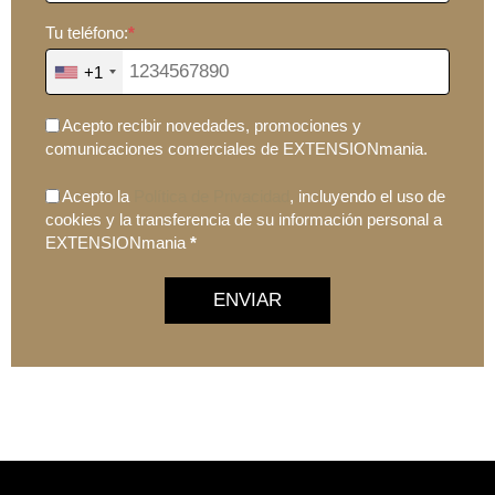
Tu teléfono:
*
+1
Acepto recibir novedades, promociones y
comunicaciones comerciales de EXTENSIONmania.
Acepto la
Política de Privacidad
, incluyendo el uso de
cookies y la transferencia de su información personal a
EXTENSIONmania
*
ENVIAR