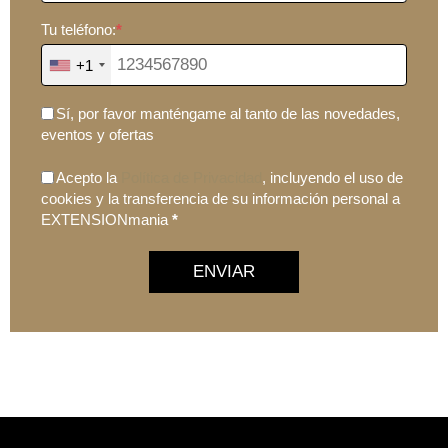
Tu teléfono:
*
+1
Sí, por favor manténgame al tanto de las novedades,
eventos y ofertas
Acepto la
Política de Privacidad
, incluyendo el uso de
cookies y la transferencia de su información personal a
EXTENSIONmania
*
ENVIAR