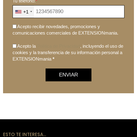
Tu teléfono:
*
+1
Acepto recibir novedades, promociones y
comunicaciones comerciales de EXTENSIONmania.
Acepto la
Política de Privacidad
, incluyendo el uso de
cookies y la transferencia de su información personal a
EXTENSIONmania
*
ENVIAR
ESTO TE INTERESA…